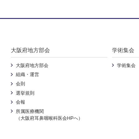
Warning
: Undefined variable $pankuzu in
/home/nichijibi-osaka
大阪府地方部会
学術集会
大阪府地方部会
学術集会
組織・運営
会則
選挙規則
会報
所属医療機関
（大阪府耳鼻咽喉科医会HPへ）