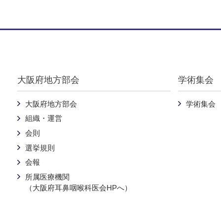
Warning
: Undefined variable $pankuzu in
/home/nichijibi-osaka
大阪府地方部会
学術集会
大阪府地方部会
学術集会
組織・運営
会則
選挙規則
会報
所属医療機関
（大阪府耳鼻咽喉科医会HPへ）