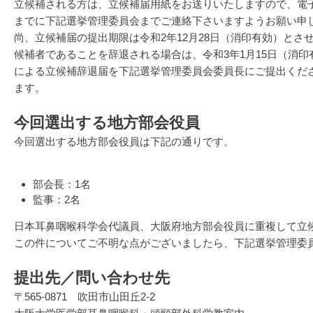
立候補される方は、立候補届用紙をお送りいたしますので、電子メ
までに下記選挙管理委員会までご連絡下さいますようお願い申
尚、立候補届の提出期限は令和2年12月28日（消印有効）とさ
候補者であることを辞退される場合は、令和3年1月15日（消
による立候補辞退届を下記選挙管理委員会委員長にご提出くだ
ます。
今回選出する地方部会役員
今回選出する地方部会役員は下記の通りです。
部会長：1名
監事：2名
日本耳鼻咽喉科学会代議員、大阪府地方部会役員に重複して立
この件についてご不明な点がございましたら、下記選挙管理委
提出先／問い合わせ先
〒565-0871 吹田市山田丘2-2