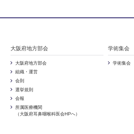
Warning
: Undefined variable $pankuzu in
/home/nichijibi-osaka
大阪府地方部会
学術集会
大阪府地方部会
学術集会
組織・運営
会則
選挙規則
会報
所属医療機関
（大阪府耳鼻咽喉科医会HPへ）