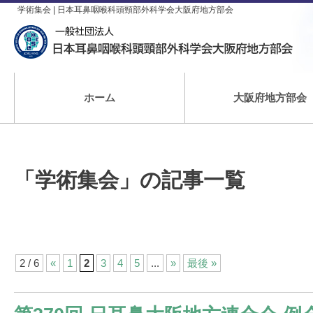
学術集会 | 日本耳鼻咽喉科頭頸部外科学会大阪府地方部会
ホーム
大阪府地方部会
「学術集会」の記事一覧
2 / 6
«
1
2
3
4
5
...
»
最後 »