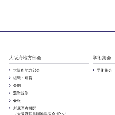
Warning
: Undefined variable $pankuzu in
/home/nichijibi-osaka
大阪府地方部会
学術集会
大阪府地方部会
学術集会
組織・運営
会則
選挙規則
会報
所属医療機関
（大阪府耳鼻咽喉科医会HPへ）